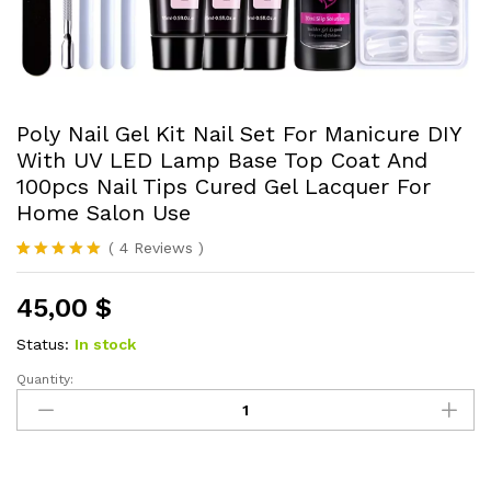
Poly Nail Gel Kit Nail Set For Manicure DIY
With UV LED Lamp Base Top Coat And
100pcs Nail Tips Cured Gel Lacquer For
Home Salon Use
(
4
Reviews
)
Rated
4
5.00
out of 5
45,00
$
based on
customer
ratings
Status:
In stock
Quantity:
Poly
Nail
Gel
Kit
Nail