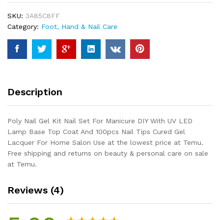
Set
SKU:
3A85C8FF
For
Category:
Foot, Hand & Nail Care
Manicure
DIY
With
UV
LED
Lamp
Description
Base
Top
Coat
Poly Nail Gel Kit Nail Set For Manicure DIY With UV LED
And
Lamp Base Top Coat And 100pcs Nail Tips Cured Gel
100pcs
Lacquer For Home Salon Use at the lowest price at Temu.
Nail
Free shipping and returns on beauty & personal care on sale
Tips
at Temu.
Cured
Gel
Reviews (4)
Lacquer
For
Home