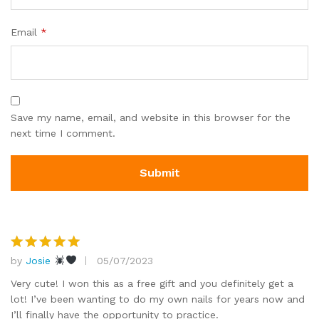
Email
*
Save my name, email, and website in this browser for the
next time I comment.
by
Josie
05/07/2023
Rated
5
out of 5
Very cute! I won this as a free gift and you definitely get a
lot! I’ve been wanting to do my own nails for years now and
I’ll finally have the opportunity to practice.