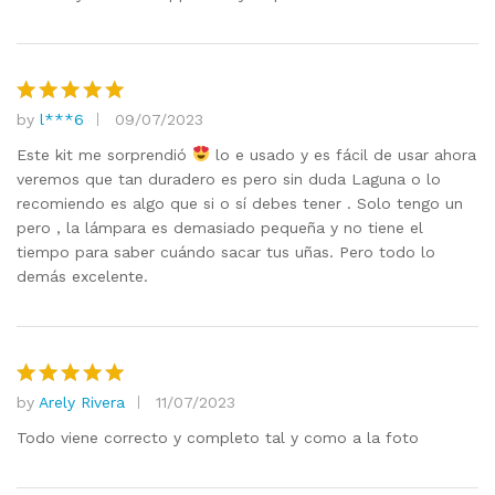
by
l***6
09/07/2023
Rated
5
out of 5
Este kit me sorprendió
lo e usado y es fácil de usar ahora
veremos que tan duradero es pero sin duda Laguna o lo
recomiendo es algo que si o sí debes tener . Solo tengo un
pero , la lámpara es demasiado pequeña y no tiene el
tiempo para saber cuándo sacar tus uñas. Pero todo lo
demás excelente.
by
Arely Rivera
11/07/2023
Rated
5
out of 5
Todo viene correcto y completo tal y como a la foto