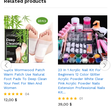
Related products
10pcs Wormwood Patch
23 In 1 Acrylic Nail Kit For
Warm Patch Use Natural
Beginners 12 Color Glitter
Foot Pads To Deep Clean
Acrylic Powder White Clear
Your Feet For Men And
Pink Acrylic Powder Nails
Women
Extension Professional Nails
Kit…
04
01
12,00
$
Rated
5.00
39,00
$
Rated
out of 5
5.00